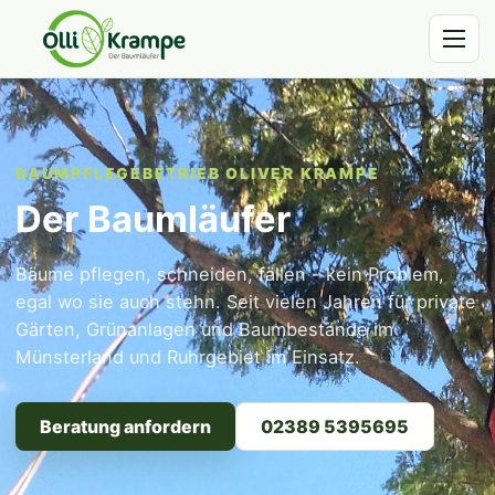
BAUMPFLEGEBETRIEB OLIVER KRAMPE
Der Baumläufer
Bäume pflegen, schneiden, fällen - kein Problem,
egal wo sie auch stehn. Seit vielen Jahren für private
Gärten, Grünanlagen und Baumbestände im
Münsterland und Ruhrgebiet im Einsatz.
Beratung anfordern
02389 5395695